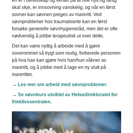
en er i beredskap og venter på at noe nytt og farlig
skal skje, er innsovning vanskelig, og når en først
sovner kan søvnen preges av mareritt. Ved
søvnproblemer hos traumatiserte kan en først
forsøke generelle søvnhygieneråd, men det er ofte
nødvendig å jobbe terapeutisk ut over dette.
Det kan være nyttig å arbeide med å gjøre
soverommet så trygt som mulig, forberede personen
på hva han kan gjøre hvis han/hun våkner av
mareritt, og å jobbe med å lage en ny slutt på
marerittet.
→
Les mer om arbeid med søvnproblemer
.
→
Se søvnkurs utviklet av Helsedirektoratet for
frisklivssentralen
.