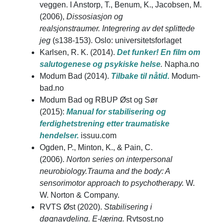
veggen. I Anstorp, T., Benum, K., Jacobsen, M.
(2006),
Dissosiasjon og
realsjonstraumer. Integrering av det splittede
jeg
(s138-153). Oslo: universitetsforlaget
Karlsen, R. K. (2014).
Det funker! En film om
salutogenese og psykiske helse
.
Napha.no
Modum Bad (2014).
Tilbake til nåtid.
Modum-
bad.no
Modum Bad og RBUP Øst og Sør
(2015):
Manual for stabilisering og
ferdighetstrening etter traumatiske
hendelser.
issuu.com
Ogden, P., Minton, K., & Pain, C.
(2006).
Norton series on interpersonal
neurobiology.Trauma and the body: A
sensorimotor approach to psychotherapy.
W.
W. Norton & Company.
RVTS Øst (2020).
Stabilisering i
døgnavdeling.
E-læring.
Rvtsost.no