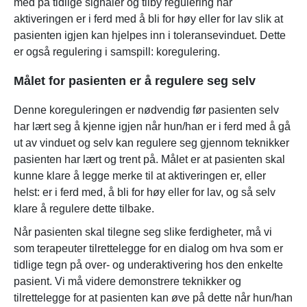
med på tidlige signaler og tilby regulering når
aktiveringen er i ferd med å bli for høy eller for lav slik at
pasienten igjen kan hjelpes inn i toleransevinduet. Dette
er også regulering i samspill: koregulering.
Målet for pasienten er å regulere seg selv
Denne koreguleringen er nødvendig før pasienten selv
har lært seg å kjenne igjen når hun/han er i ferd med å gå
ut av vinduet og selv kan regulere seg gjennom teknikker
pasienten har lært og trent på. Målet er at pasienten skal
kunne klare å legge merke til at aktiveringen er, eller
helst: er i ferd med, å bli for høy eller for lav, og så selv
klare å regulere dette tilbake.
Når pasienten skal tilegne seg slike ferdigheter, må vi
som terapeuter tilrettelegge for en dialog om hva som er
tidlige tegn på over- og underaktivering hos den enkelte
pasient. Vi må videre demonstrere teknikker og
tilrettelegge for at pasienten kan øve på dette når hun/han