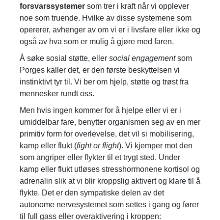
forsvarssystemer
som trer i kraft når vi opplever
noe som truende. Hvilke av disse systemene som
opererer, avhenger av om vi er i livsfare eller ikke og
også av hva som er mulig å gjøre med faren.
Å søke sosial støtte, eller
social engagement
som
Porges kaller det, er den første beskyttelsen vi
instinktivt tyr til. Vi ber om hjelp, støtte og trøst fra
mennesker rundt oss.
Men hvis ingen kommer for å hjelpe eller vi er i
umiddelbar fare, benytter organismen seg av en mer
primitiv form for overlevelse, det vil si mobilisering,
kamp eller flukt (
fight or flight
). Vi kjemper mot den
som angriper eller flykter til et trygt sted. Under
kamp eller flukt utløses stresshormonene kortisol og
adrenalin slik at vi blir kroppslig aktivert og klare til å
flykte. Det er den sympatiske delen av det
autonome nervesystemet som settes i gang og fører
til full gass eller overaktivering i kroppen: