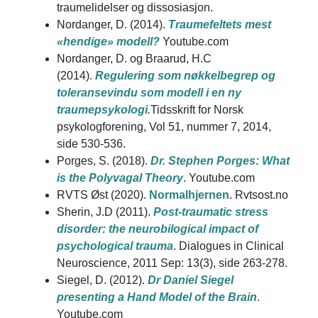
traumelidelser og dissosiasjon.
Nordanger, D. (2014).
Traumefeltets mest
«hendige» modell?
Youtube.com
Nordanger, D. og Braarud, H.C
(2014).
Regulering som nøkkelbegrep og
toleransevindu som modell i en ny
traumepsykologi
.
Tidsskrift for Norsk
psykologforening, Vol 51, nummer 7, 2014,
side 530-536.
Porges, S. (2018).
Dr. Stephen Porges: What
is the Polyvagal Theory
. Youtube.com
RVTS Øst (2020).
Normalhjernen
. Rvtsost.no
Sherin, J.D (2011).
Post-traumatic stress
disorder: the neurobilogical impact of
psychological trauma
. Dialogues in Clinical
Neuroscience, 2011 Sep: 13(3), side 263-278.
Siegel, D. (2012).
Dr Daniel Siegel
presenting a Hand Model of the Brain
.
Youtube.com