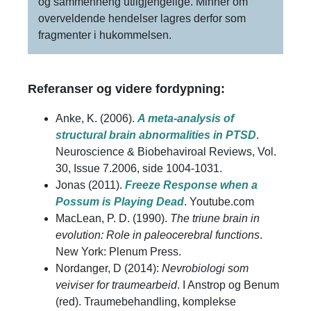
og sammenheng utilgjengelige. Minner om
overveldende hendelser lagres derfor som
fragmenter i hukommelsen.
Referanser og videre fordypning:
Anke, K. (2006).
A meta-analysis of
structural brain abnormalities in PTSD
.
Neuroscience & Biobehaviroal Reviews, Vol.
30, Issue 7.2006, side 1004-1031.
Jonas (2011).
Freeze Response when a
Possum is Playing Dead
. Youtube.com
MacLean, P. D. (1990).
The triune brain in
evolution: Role in paleocerebral functions
.
New York: Plenum Press.
Nordanger, D (2014):
Nevrobiologi som
veiviser for traumearbeid
. I Anstrop og Benum
(red). Traumebehandling, komplekse