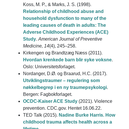
Koss, M. P., & Marks, J. S. (1998).
Relationship of childhood abuse and
household dysfunction to many of the
leading causes of death in adults: The
Adverse Childhood Experiences (ACE)
Study
.
American Journal of Preventive
Medicine, 14
(4), 245–258.
Kirkengen og Brandtzæg Næss (2011).
Hvordan krenkede barn blir syke voksne
.
Oslo: Universitetsforlaget.
Nordanger, D.Ø. og Braarud, H.C. (2017).
Utviklingstraumer – regulering som
nøkkelbegrep i en ny traumepsykologi
.
Bergen: Fagbokforlaget.
OCDC-Kaiser ACE Study
(2021). Violence
prevention. CDC.gov. Hentet 16.06.22.
TED Talk (2015).
Nadine Burke Harris. How
childhood trauma affects health across a
lifetime
.