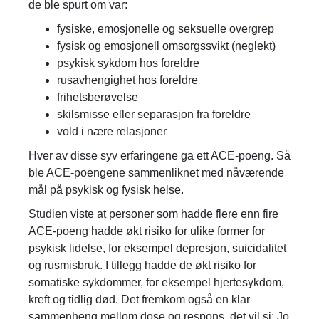
de ble spurt om var:
fysiske, emosjonelle og seksuelle overgrep
fysisk og emosjonell omsorgssvikt (neglekt)
psykisk sykdom hos foreldre
rusavhengighet hos foreldre
frihetsberøvelse
skilsmisse eller separasjon fra foreldre
vold i nære relasjoner
Hver av disse syv erfaringene ga ett ACE-poeng. Så
ble ACE-poengene sammenliknet med nåværende
mål på psykisk og fysisk helse.
Studien viste at personer som hadde flere enn fire
ACE-poeng hadde økt risiko for ulike former for
psykisk lidelse, for eksempel depresjon, suicidalitet
og rusmisbruk. I tillegg hadde de økt risiko for
somatiske sykdommer, for eksempel hjertesykdom,
kreft og tidlig død. Det fremkom også en klar
sammenheng mellom dose og respons, det vil si: Jo