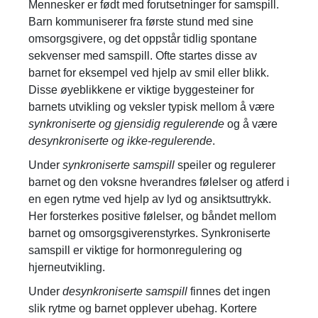
Mennesker er født med forutsetninger for samspill.
Barn kommuniserer fra første stund med sine
omsorgsgivere, og det oppstår tidlig spontane
sekvenser med samspill. Ofte startes disse av
barnet for eksempel ved hjelp av smil eller blikk.
Disse øyeblikkene er viktige byggesteiner for
barnets utvikling og veksler typisk mellom å være
synkroniserte og gjensidig regulerende
og å være
desynkroniserte og ikke-regulerende
.
Under
synkroniserte samspill
speiler og regulerer
barnet og den voksne hverandres følelser og atferd i
en egen rytme ved hjelp av lyd og ansiktsuttrykk.
Her forsterkes positive følelser, og båndet mellom
barnet og omsorgsgiverenstyrkes. Synkroniserte
samspill er viktige for hormonregulering og
hjerneutvikling.
Under
desynkroniserte samspill
finnes det ingen
slik rytme og barnet opplever ubehag. Kortere