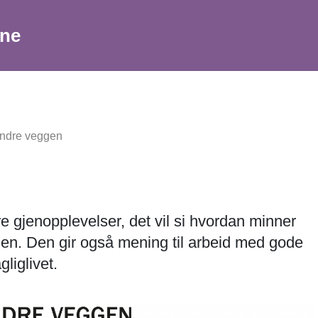
sne
indre veggen
e gjenopplevelser, det vil si hvordan minner
den. Den gir også mening til arbeid med gode
liglivet.