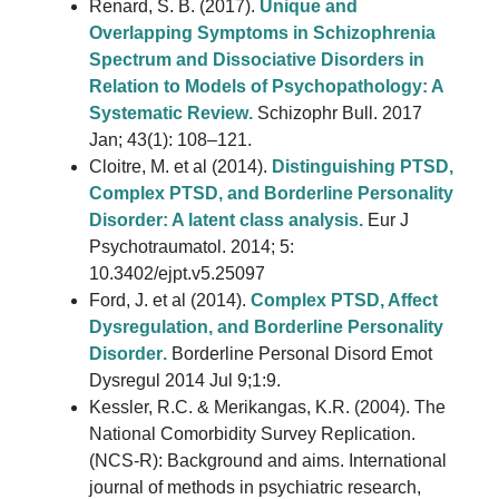
Renard, S. B. (2017).
Unique and
Overlapping Symptoms in Schizophrenia
Spectrum and Dissociative Disorders in
Relation to Models of Psychopathology: A
Systematic Review
.
Schizophr Bull. 2017
Jan; 43(1): 108–121.
Cloitre, M. et al (2014).
Distinguishing PTSD,
Complex PTSD, and Borderline Personality
Disorder: A latent class analysis
.
Eur J
Psychotraumatol. 2014; 5:
10.3402/ejpt.v5.25097
Ford, J. et al (2014).
Complex PTSD, Affect
Dysregulation, and Borderline Personality
Disorder
.
Borderline Personal Disord Emot
Dysregul 2014 Jul 9;1:9.
Kessler, R.C. & Merikangas, K.R. (2004). The
National Comorbidity Survey Replication.
(NCS-R): Background and aims. International
journal of methods in psychiatric research,