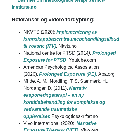
→
Les mer om metakognitiv terapi på mct-
institute.no
.
Referanser og videre fordypning:
NKVTS (2020):
Implementering av
kunnskapsbasert traumebehandlingstilbud
til voksne (ITV)
.
Nkvts.no
National centre for PTSD (2014
).
Prolonged
Exposure for PTSD
. Youtube.com
American Psychological Assosiation
(2020).
Prolonged Exposure (PE)
.
Apa.org
Milde, A. M., Nordling, T. S, Stenmark, H.,
Nordanger, D. (2011).
Narrativ
eksponeringsterapi – en ny
korttidsbehandling for komplekse og
vedvarende traumatiske
opplevelser.
Psykologtidsskriftet.no
Vivo international (2020):
Narrative
Exposure Therapy (NET).
Vivo.org